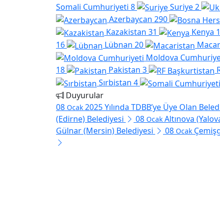
Somali Cumhuriyeti
8
Suriye
2
Azerbaycan
290
Kazakistan
31
Kenya
16
Lübnan
20
Macar
Moldova Cumhuriye
18
Pakistan
3
Sırbistan
4
Duyurular
08
2025 Yılında TDBB’ye Üye Olan Beled
Ocak
(Edirne) Belediyesi
08
Altınova (Yalov
Ocak
Gülnar (Mersin) Belediyesi
08
Çemişg
Ocak