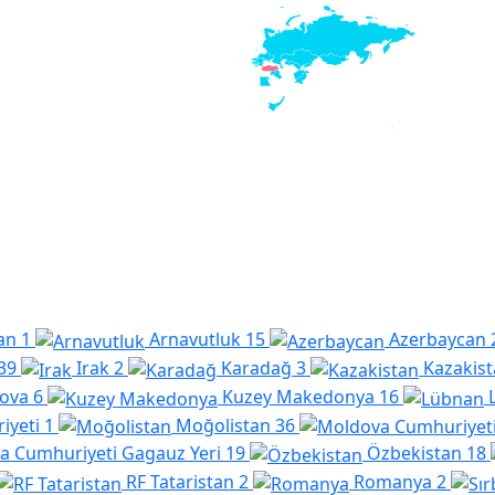
an
1
Arnavutluk
15
Azerbaycan
39
Irak
2
Karadağ
3
Kazakis
ova
6
Kuzey Makedonya
16
iyeti
1
Moğolistan
36
a Cumhuriyeti Gagauz Yeri
19
Özbekistan
18
RF Tataristan
2
Romanya
2