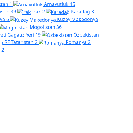
stan
1
Arnavutluk
15
listin
39
Irak
2
Karadağ
3
va
6
Kuzey Makedonya
Moğolistan
36
ti Gagauz Yeri
19
Özbekistan
RF Tataristan
2
Romanya
2
a
2