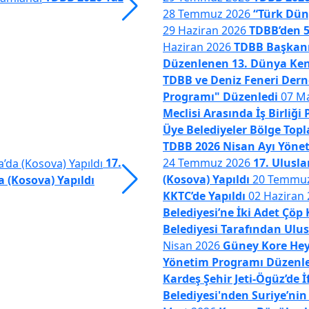
28 Temmuz 2026
“Türk Düny
Dergisinin İkinci Sayısı Yayı
29 Haziran 2026
TDBB’den 5
Haziran 2026
TDBB Başkanı
Düzenlenen 13. Dünya Ken
TDBB ve Deniz Feneri Derne
Programı" Düzenledi
07 M
Meclisi Arasında İş Birliğ
Üye Belediyeler Bölge Topla
TDBB 2026 Nisan Ayı Yöneti
17.
24 Temmuz 2026
17. Ulusl
(Kosova) Yapıldı
20 Temmu
 (Kosova) Yapıldı
Portakal Festivali KKTC’de Yap
KKTC’de Yapıldı
02 Haziran
Belediyesi’ne İki Adet Çöp
Belediyesi Tarafından Ulus
Nisan 2026
Güney Kore Heye
Yönetim Programı Düzenl
Kardeş Şehir Jeti-Ögüz’de 
Belediyesi'nden Suriye’nin