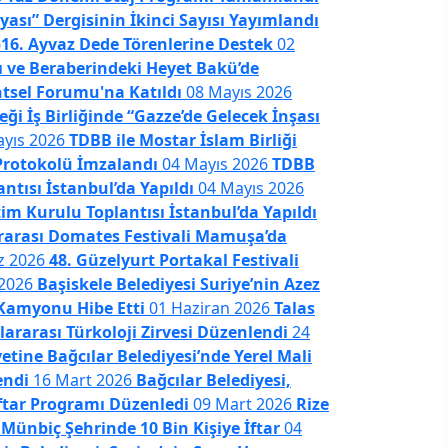
ası” Dergisinin İkinci Sayısı Yayımlandı
mlandı
16. Ayvaz Dede Törenlerine Destek
02
 ve Beraberindeki Heyet Bakü’de
tsel Forumu'na Katıldı
08 Mayıs 2026
ği İş Birliğinde “Gazze’de Gelecek İnşası
ayıs 2026
TDBB ile Mostar İslam Birliği
i Protokolü İmzalandı
04 Mayıs 2026
TDBB
ntısı İstanbul’da Yapıldı
04 Mayıs 2026
m Kurulu Toplantısı İstanbul’da Yapıldı
ararası Domates Festivali Mamuşa’da
48. Güzelyurt
Başiskele Belediy
z 2026
48. Güzelyurt Portakal Festivali
Kamyonu Hibe Et
ıldı
 2026
Başiskele Belediyesi Suriye’nin Azez
 Kamyonu Hibe Etti
01 Haziran 2026
Talas
lararası Türkoloji Zirvesi Düzenlendi
24
tine Bağcılar Belediyesi’nde Yerel Mali
endi
16 Mart 2026
Bağcılar Belediyesi,
İftar Programı Düzenledi
09 Mart 2026
Rize
 Münbiç Şehrinde 10 Bin Kişiye İftar
04