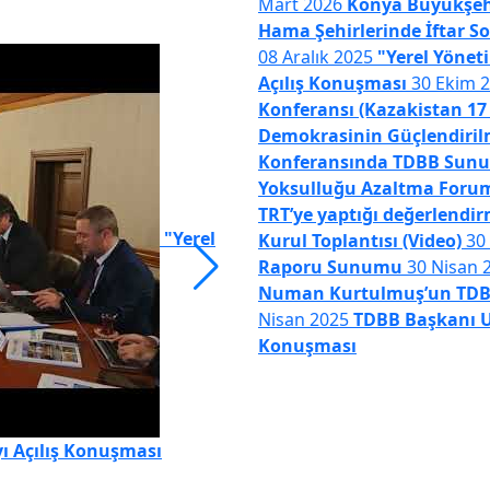
Mart 2026
Konya Büyükşehi
Hama Şehirlerinde İftar So
08 Aralık 2025
"Yerel Yöneti
Açılış Konuşması
30 Ekim 
Konferansı (Kazakistan 17
Demokrasinin Güçlendiril
Konferansında TDBB Sun
Yoksulluğu Azaltma Forumu
TRT’ye yaptığı değerlendi
"Yerel
Kurul Toplantısı (Video)
30
Raporu Sunumu
30 Nisan 
Numan Kurtulmuş’un TDBB 
Nisan 2025
TDBB Başkanı Uğ
Konuşması
ayı Açılış Konuşması
Yönetimlerin Güncel Sorunlar
)