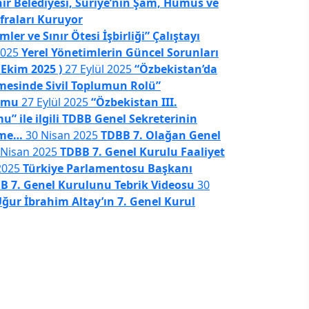
r Belediyesi, Suriye’nin Şam, Humus ve
fraları Kuruyor
mler ve Sınır Ötesi İşbirliği” Çalıştayı
“Özbekistan’da 
2025
Yerel Yönetimlerin Güncel Sorunları
Rolü” Konferan
 Ekim 2025 )
27 Eylül 2025
“Özbekistan’da
mesinde Sivil Toplumun Rolü”
umu
27 Eylül 2025
“Özbekistan III.
” ile ilgili TDBB Genel Sekreterinin
rme…
30 Nisan 2025
TDBB 7. Olağan Genel
Yerel
 Nisan 2025
TDBB 7. Genel Kurulu Faaliyet
2025
Türkiye Parlamentosu Başkanı
7. Genel Kurulunu Tebrik Videosu
30
ur İbrahim Altay’ın 7. Genel Kurul
ı Konferansı (Kazakistan 17 Ekim 2025