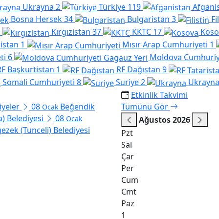
Ukrayna
2
Türkiye
119
Afgani
Bosna Hersek
34
Bulgaristan
3
Fi
1
Kırgızistan
37
KKTC
17
Koso
istan
1
Mısır Arap Cumhuriyeti
1
ti
6
Moldova Cumhuriye
RF Başkurtistan
1
RF Dağıstan
9
Somali Cumhuriyeti
8
Suriye
2
Ukrayn
Etkinlik Takvimi
iyeler
08
Beğendik
Tümünü Gör
Ocak
a) Belediyesi
08
Ocak
Ağustos 2026
ezek (Tunceli) Belediyesi
Pzt
Sal
Çar
Per
Cum
Cmt
Paz
1