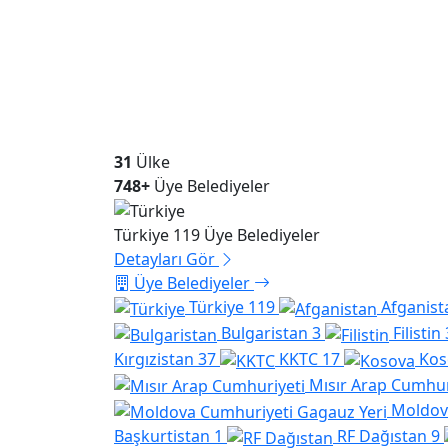
31
Ülke
748+
Üye Belediyeler
Afganistan
1 Üye Belediyeler
Detayları Gör
Üye Belediyeler
Türkiye
119
Afganist
Bulgaristan
3
Filistin
Kırgızistan
37
KKTC
17
Kos
Mısır Arap Cumhur
Moldov
Başkurtistan
1
RF Dağıstan
9