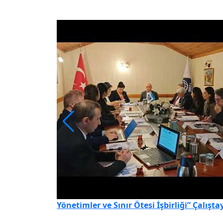
Yönetimler ve Sınır Ötesi İşbirliği” Çalışt