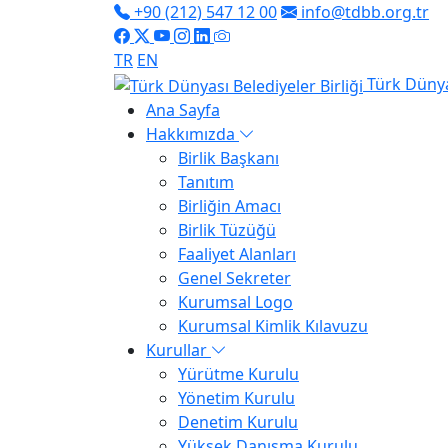
+90 (212) 547 12 00
info@tdbb.org.tr
TR
EN
Türk Dünyas
Ana Sayfa
Hakkımızda
Birlik Başkanı
Tanıtım
Birliğin Amacı
Birlik Tüzüğü
Faaliyet Alanları
Genel Sekreter
Kurumsal Logo
Kurumsal Kimlik Kılavuzu
Kurullar
Yürütme Kurulu
Yönetim Kurulu
Denetim Kurulu
Yüksek Danışma Kurulu