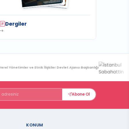
Dergiler
l Yönetimler ve Etnik İlişkiler Devlet Ajansı Başkanlığı
A
Abone Ol
KONUM