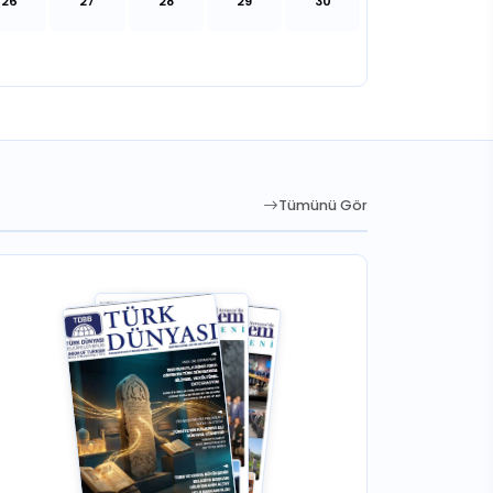
26
27
28
29
30
Tümünü Gör