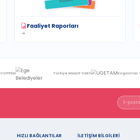
Faaliyet Raporları
PEM
Türkiye Maarif Vakfı
Kırgızistan Yere
HIZLI BAĞLANTILAR
İLETIŞIM BILGILERI