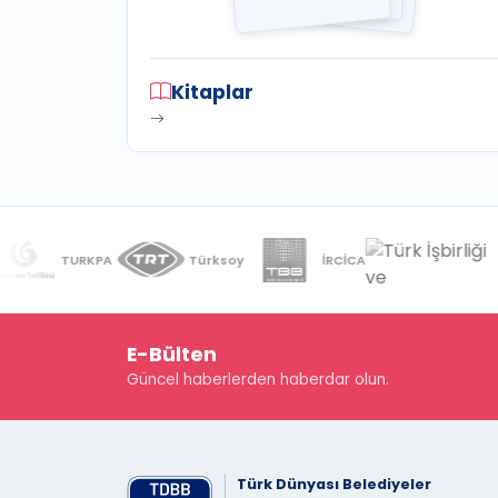
Kitaplar
TURKPA
Türksoy
İRCİCA
COP
E-Bülten
Güncel haberlerden haberdar olun.
Türk Dünyası Belediyeler