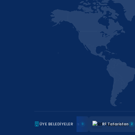
RF Başkurtistan
RF Dağıstan
RF Tatari
ÜYE BELEDIYELER
1
9