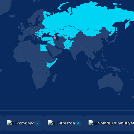
stan
Romanya
Sırbistan
Somali Cum
2
2
4