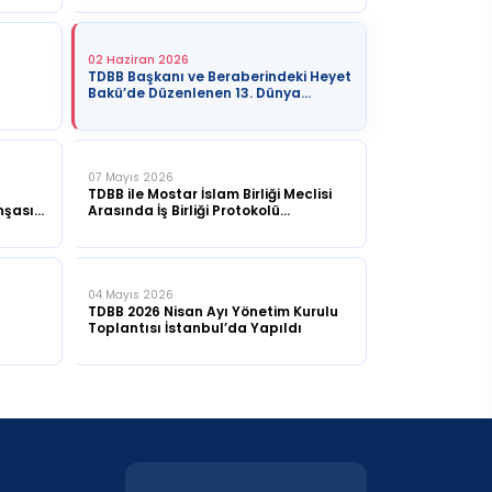
02 Haziran 2026
TDBB Başkanı ve Beraberindeki Heyet
Bakü’de Düzenlenen 13. Dünya
Kentsel Forumu'na Katıldı
07 Mayıs 2026
TDBB ile Mostar İslam Birliği Meclisi
nşası
Arasında İş Birliği Protokolü
İmzalandı
04 Mayıs 2026
TDBB 2026 Nisan Ayı Yönetim Kurulu
Toplantısı İstanbul’da Yapıldı