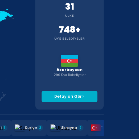
31
ÜLKE
748+
ÜYE BELEDIYELER
Azerbaycan
290 Üye Belediyeler
Detayları Gör
huriyeti
Suriye
Ukrayna
Türkiye
8
2
2
119