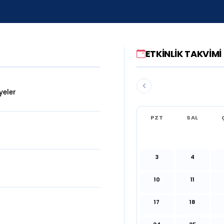
ETKINLIK TAKVIMI
yeler
PZT
SAL
3
4
10
11
17
18