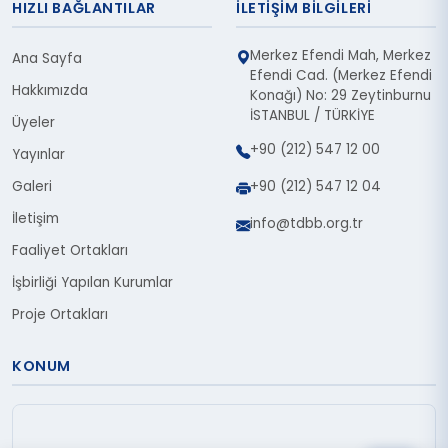
HIZLI BAĞLANTILAR
İLETIŞIM BILGILERI
Merkez Efendi Mah, Merkez
Ana Sayfa
Efendi Cad. (Merkez Efendi
Hakkımızda
Konağı) No: 29 Zeytinburnu
İSTANBUL / TÜRKİYE
Üyeler
+90 (212) 547 12 00
Yayınlar
Galeri
+90 (212) 547 12 04
İletişim
info@tdbb.org.tr
Faaliyet Ortakları
İşbirliği Yapılan Kurumlar
Proje Ortakları
KONUM