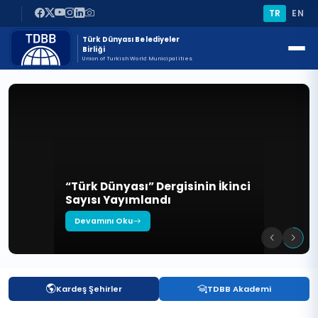
TR
EN
Türk Dünyası Belediyeler
Birliği
Union of Turkish World Municipalities
“Türk Dünyası” Dergisinin İkinci
Sayısı Yayımlandı
Devamını Oku
Kardeş Şehirler
TDBB Akademi