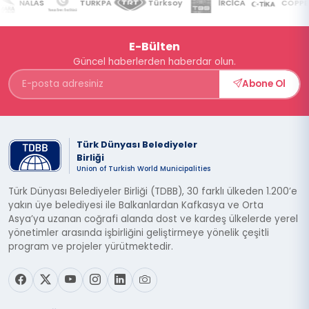
NALAS
TURKPA
Türksoy
İRCİCA
COPPEM
E-Bülten
Güncel haberlerden haberdar olun.
Abone Ol
Türk Dünyası Belediyeler
Birliği
Union of Turkish World Municipalities
Türk Dünyası Belediyeler Birliği (TDBB), 30 farklı ülkeden 1.200’e
yakın üye belediyesi ile Balkanlardan Kafkasya ve Orta
Asya’ya uzanan coğrafi alanda dost ve kardeş ülkelerde yerel
yönetimler arasında işbirliğini geliştirmeye yönelik çeşitli
program ve projeler yürütmektedir.