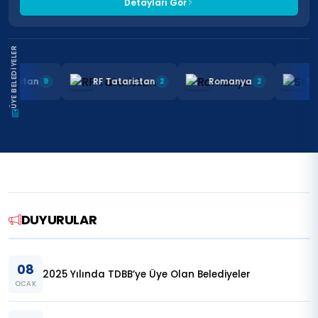
Detayları Gör
ÜYE BELEDIYELER
RF Dağıstan
RF Tataristan
Romanya
9
2
2
DUYURULAR
08
2025 Yılında TDBB’ye Üye Olan Belediyeler
OCAK