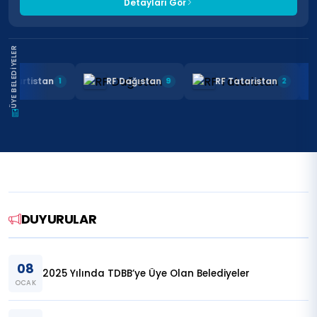
Detayları Gör
ÜYE BELEDIYELER
RF Başkurtistan
RF Dağıstan
RF Tataristan
1
9
2
DUYURULAR
08
2025 Yılında TDBB’ye Üye Olan Belediyeler
OCAK