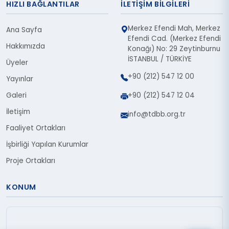
HIZLI BAĞLANTILAR
İLETIŞIM BILGILERI
Merkez Efendi Mah, Merkez
Ana Sayfa
Efendi Cad. (Merkez Efendi
Hakkımızda
Konağı) No: 29 Zeytinburnu
İSTANBUL / TÜRKİYE
Üyeler
+90 (212) 547 12 00
Yayınlar
Galeri
+90 (212) 547 12 04
İletişim
info@tdbb.org.tr
Faaliyet Ortakları
İşbirliği Yapılan Kurumlar
Proje Ortakları
KONUM