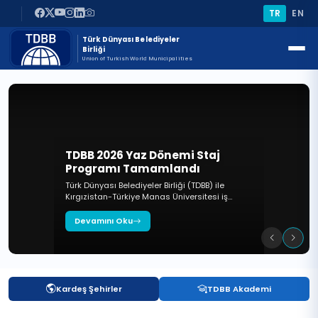
TR
EN
Türk Dünyası Belediyeler
Birliği
Union of Turkish World Municipalities
nemi Staj
landı
“Türk Dünyası” Dergi
rliği (TDBB) ile
 Üniversitesi iş
Sayısı Yayımlandı
j programlarının
z 2026 tarihleri
Devamını Oku
ekleştirildi.
Kardeş Şehirler
TDBB Akademi