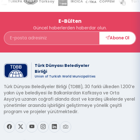
TURKPA
Türksoy
İRCİCA
COPPEM
Türkiy
E-Bülten
Güncel haberlerden haberdar olun.
Abone Ol
Türk Dünyası Belediyeler
Birliği
Union of Turkish World Municipalities
Türk Dünyası Belediyeler Birliği (TDBB), 30 farklı ülkeden 1.200’e
yakın üye belediyesi ile Balkanlardan Kafkasya ve Orta
Asya’ya uzanan coğrafi alanda dost ve kardeş ülkelerde yerel
yönetimler arasında işbirliğini geliştirmeye yönelik çeşitli
program ve projeler yürütmektedir.