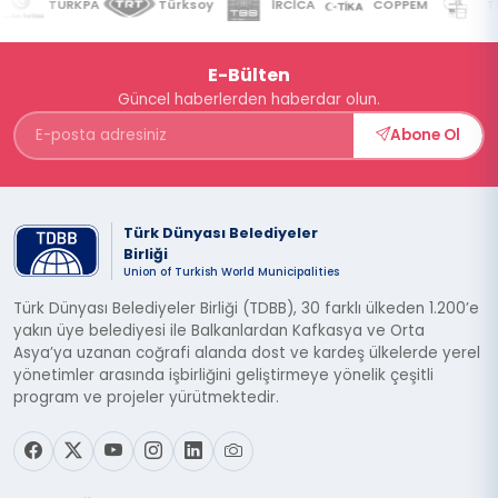
TURKPA
Türksoy
İRCİCA
COPPEM
Tür
E-Bülten
Güncel haberlerden haberdar olun.
Abone Ol
Türk Dünyası Belediyeler
Birliği
Union of Turkish World Municipalities
Türk Dünyası Belediyeler Birliği (TDBB), 30 farklı ülkeden 1.200’e
yakın üye belediyesi ile Balkanlardan Kafkasya ve Orta
Asya’ya uzanan coğrafi alanda dost ve kardeş ülkelerde yerel
yönetimler arasında işbirliğini geliştirmeye yönelik çeşitli
program ve projeler yürütmektedir.