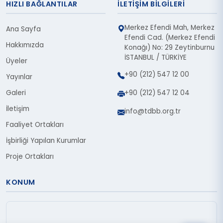
HIZLI BAĞLANTILAR
İLETIŞIM BILGILERI
Merkez Efendi Mah, Merkez
Ana Sayfa
Efendi Cad. (Merkez Efendi
Hakkımızda
Konağı) No: 29 Zeytinburnu
İSTANBUL / TÜRKİYE
Üyeler
+90 (212) 547 12 00
Yayınlar
Galeri
+90 (212) 547 12 04
İletişim
info@tdbb.org.tr
Faaliyet Ortakları
İşbirliği Yapılan Kurumlar
Proje Ortakları
KONUM