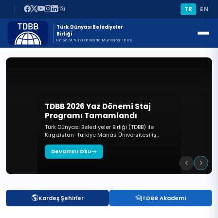
TR
EN
Türk Dünyası Belediyeler
Birliği
Union of Turkish World Municipalities
TDBB 2026 Yaz Dönemi Staj
Programı Tamamlandı
Türk Dünyası Belediyeler Birliği (TDBB) ile
Kırgızistan-Türkiye Manas Üniversitesi iş
birliğinde sürdürülen staj programlarının
dokuzuncusu, 6-31 Temmuz 2026 tarihleri
Devamını Oku
arasında İstanbul'da gerçekleştirildi.
Kardeş Şehirler
TDBB Akademi