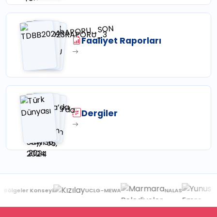
Faaliyet Raporları
Dergiler
 Bölgeler Konseyi
UCLG-MEWA
NALAS