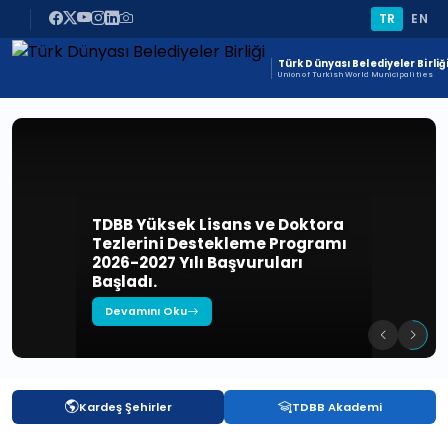
TR
EN
Türk Dünyası Belediyeler Birliğ
Union of Turkish World Municipalities
TDBB Yüksek Lisans ve Doktora
Tezlerini Destekleme Programı
2026-2027 Yılı Başvuruları
Başladı.
Devamını Oku
Kardeş Şehirler
TDBB Akademi