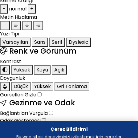
Kelime Aralığı
-
normal
+
Metin Hizalama
Yazı Tipi
Varsayılan
Sans
Serif
Dyslexic
Renk ve Görünüm
Kontrast
Yüksek
Koyu
Açık
Doygunluk
Düşük
Yüksek
Gri Tonlama
Görselleri Gizle
Gezinme ve Odak
Bağlantıları Vurgula
Odak Göstergesi
Animasyonları Durdur
Çerez Bildirimi
Okuma Kılavuzu
Bu web sitesi deneyiminizi iyileştirmek için çerezler