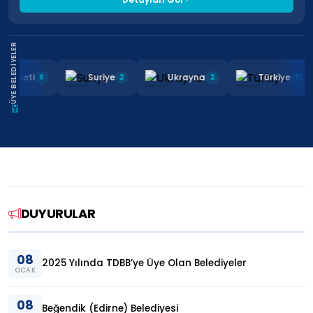
ÜYE BELEDIYELER
Cumhuriyeti
Suriye
Ukrayna
Türkiye
8
2
2
DUYURULAR
08
2025 Yılında TDBB’ye Üye Olan Belediyeler
OCAK
08
Beğendik (Edirne) Belediyesi