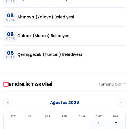
OCAK
08
Altınova (Yalova) Belediyesi
OCAK
08
Gülnar (Mersin) Belediyesi
OCAK
08
Çemişgezek (Tunceli) Belediyesi
OCAK
ETKINLIK TAKVIMI
Tümünü Gör
Ağustos 2026
PZT
SAL
ÇAR
PER
CUM
CMT
PAZ
1
2